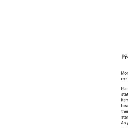
Př
Mon
roz
Pla
stat
ite
bea
the
sta
As 