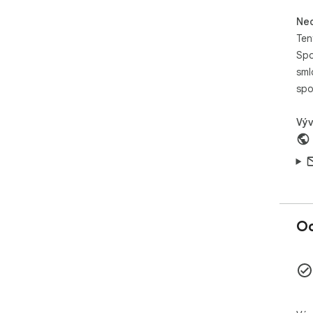
Neo
Ten
Spo
sml
spo
Výv
Oc