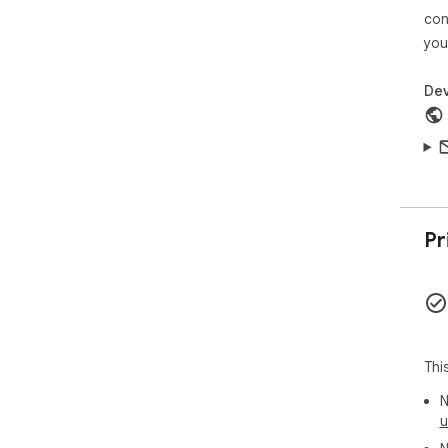
con
you
Dev
Pr
Thi
N
u