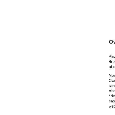
Ov
Pla
Bro
at 
Mon
Cla
sch
cla
*No
eas
web