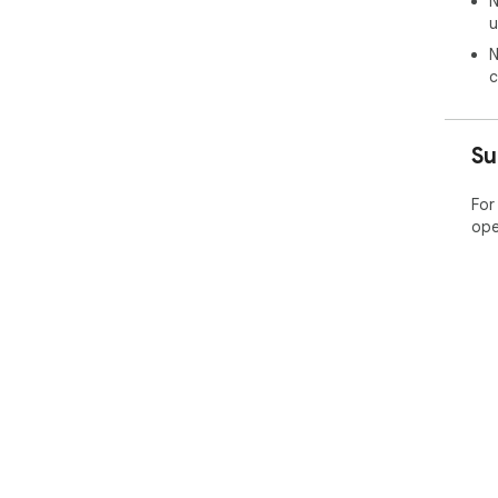
N
u
N
c
Su
For
ope