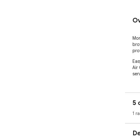
Ov
Mon
brow
pro
Eas
Air 
ser
5 
1 ra
De