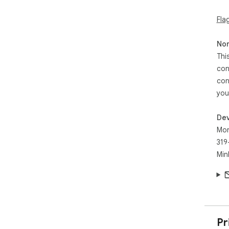
Fla
Non
Thi
con
con
you
Dev
Mon
319
Min
Pr