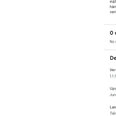
mật
hàn
ver
0 
No 
De
Ver
1.1.
Up
Jun
La
Tiế