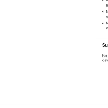
N
u
N
u
N
c
Su
For
dev