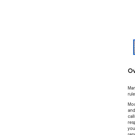
Ov
Man
rul
Moc
and
cal
res
you
rep