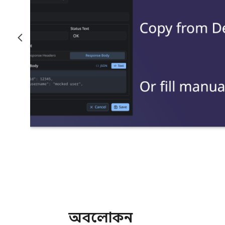
অবলোকন