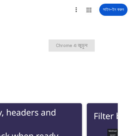
সাইন-ইন করুন
Chrome এ জুড়ুন