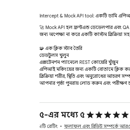
Intercept & Mock API tool: একটি ডামি এপিআই 
🚀 Mock API হল ফ্রন্টএন্ড ডেভেলপার এবং QA ইঞ্
জন্য অপেক্ষা না করে একটি কাস্টম প্রতিক্রিয়া
🧩 এক ক্লিক স্টাব তৈরি

ডেভটুলস খুলুন

এক্সটেনশন প্যানেলে REST কোয়েরি খুঁজুন

এপিআই মকিংয়ের জন্য একটি বোতামে ক্লিক কর
প্রতিক্রিয়া শরীর, স্থিতি এবং অনুরোধের আচরণ সম্
আপনার পৃষ্ঠা পুনরায় লোড করুন এবং পরীক্ষণ চা
⚡ ব্যাকএন্ড ব্লকার ছাড়াই তৈরি এবং পরীক্ষা করুন
 যখন একটি বাস্তব পরিষেবা অস্থিতিশীল, অসম্পূর্ণ, ধীর, বা অপ্রাপ্য হয়, তখন একটি মক সার্ভারের সাথে পরীক্ষণ আপনাকে আত্মবিশ্বাসের সাথে উন্নয়ন চালিয়ে যেতে দেয়। 
এটি প্রত্যেক প্রতিক্রিয়া আটকানোর জন্য আদর্শ যা প
৫-এর মধ্যে ৫
🛠️ REST ওয়ার্কফ্লোর জন্য ডিজাইন করা

২টি রেটিং
ফলাফল এবং রিভিউ সম্পর্কে আরও