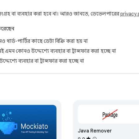
। নির্দিষ্ট স্থিতি কোড, প্রান্তের ক্ষেত্রে পে-লোড, খালি অ্যারে, ত্রুটি
গ্রহ বা ব্যবহার করা হবে না। আরও জানতে, ডেভেলপারের
privacy 
 করেছেন
ক্ষা করুন

 থার্ড-পার্টির কাছে ডেটা বিক্রি করা হয় না
ই এমন কোনও উদ্দেশ্যে ব্যবহার বা ট্রান্সফার করা হচ্ছে না
্দেশ্যে ব্যবহার বা ট্রান্সফার করা হচ্ছে না
রতে সহায়তা করে। অপ্রত্যাশিত স্টেজিং ডেটার উপর নির্ভর করার পরিবর্ত
ি করুন, সরাসরি ডেভটুলসে।

Java Remover
কাস্টম প্রতিক্রিয়ার জন্য পূর্ণ সমর্থন।

া কনফিগারেশন ফাইলের প্রয়োজন নেই।

০.০