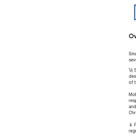
Ov
Sma
sev
🚀 
des
of t
Mob
res
and
Chr
📱 
regu