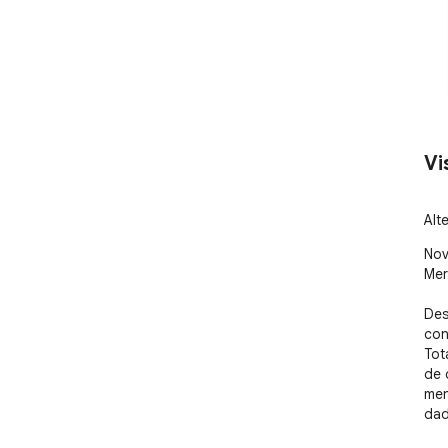
Vi
Alt
Nov
Mer
Des
con
Tot
de 
men
dad