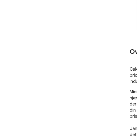
Ov
Cal
pri
Indu
Min
hjæ
der
din
pris
Uan
det