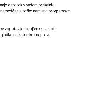
kanje datotek v vašem brskalniku

brez nameščanja težke namizne programske 
v zagotavlja takojšnje rezultate.

gladko na kateri koli napravi.
