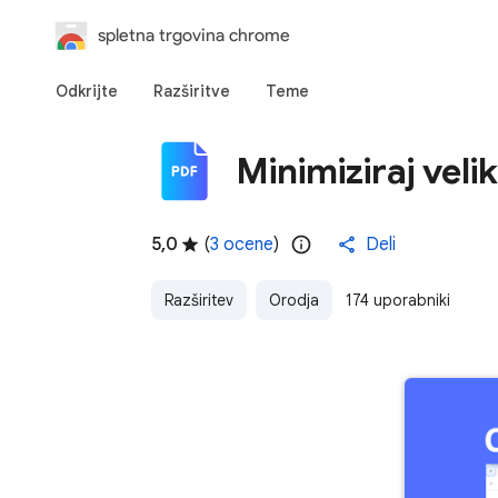
spletna trgovina chrome
Odkrijte
Razširitve
Teme
Minimiziraj veli
5,0
(
3 ocene
)
Deli
Razširitev
Orodja
174 uporabniki