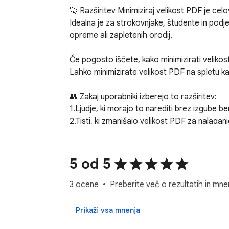
🚀 Razširitev Minimiziraj velikost PDF je cel
Idealna je za strokovnjake, študente in podj
opreme ali zapletenih orodij.

Če pogosto iščete, kako minimizirati velikos
Lahko minimizirate velikost PDF na spletu kadar
👥 Zakaj uporabniki izberejo to razširitev:

1.Ljudje, ki morajo to narediti brez izgube berl
2.Tisti, ki zmanjšajo velikost PDF za nalaganj
🌍 To orodje je še posebej uporabno pri ome
🌐 Funkcionalnost, ki vam pomaga pri priloga
5 od 5
🌐 Za zagotavljanje hitre in zanesljive dostave
🌐 Za minimiziranje velikosti PDF na 1 MB, ko
3 ocene
Preberite več o rezultatih in mnen
🌐 Kjer morate narediti datoteko manjšo z e
Prikaži vsa mnenja
📑 Glavne funkcije stiskanja:
