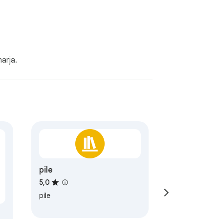
arja.
pile
5,0
pile
a
