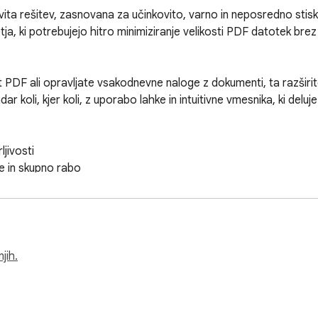
ovita rešitev, zasnovana za učinkovito, varno in neposredno stis
etja, ki potrebujejo hitro minimiziranje velikosti PDF datotek 
t PDF ali opravljate vsakodnevne naloge z dokumenti, ta razširite
 koli, kjer koli, z uporabo lahke in intuitivne vmesnika, ki deluje 
jivosti

e in skupno rabo

jitvah e-pošte

h e-pošte



 imate stroge omejitve nabiralnika

jih.
nim samim klikom 📧
