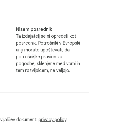
 ikono razširitve.

Nisem posrednik
Ta izdajatelj se ni opredelil kot
posrednik. Potrošniki v Evropski
uniji morate upoštevati, da
atoteke s pomočjo minimiziranja razširitve

potrošniške pravice za
pogodbe, sklenjene med vami in
tem razvijalcem, ne veljajo.
razvijalčev dokument:
privacy policy
.