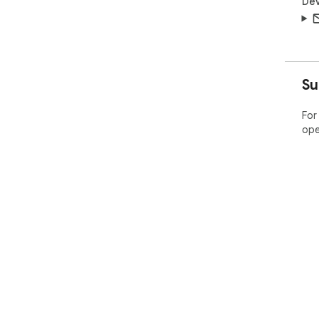
Dev
Su
For
ope