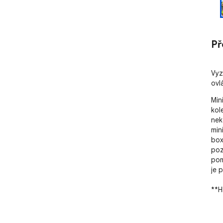
Př
Vyz
ovl
Min
kol
nek
min
box
poz
pom
je 
**Hl
- *
nic