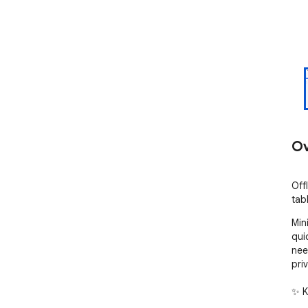
Ov
Off
tab
Min
qui
nee
priv
✨ K