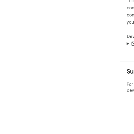
Thi
con
con
you
Dev
Su
For
dev