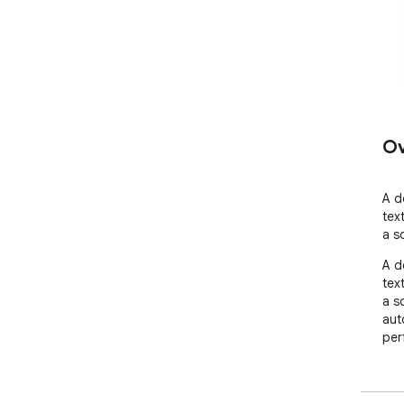
Ov
A d
tex
a s
A d
tex
a s
aut
per