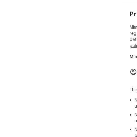
Pr
Mim
reg
det
pol
Mim
Thi
N
u
N
u
N
c