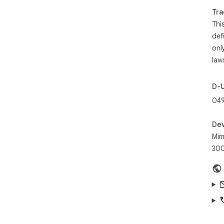
mai
Tra
• N
Thi
def
onl
law
D-
049
Dev
Mim
300