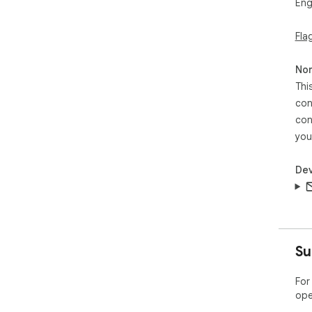
Eng
Fla
Non
Thi
con
con
you
Dev
Su
For
ope