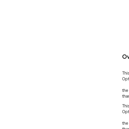
Ov
Thi
Opt
the
tha
Thi
Opt
the