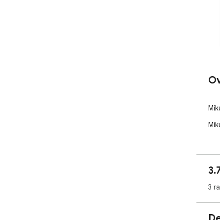
Ov
Mik
Mik
3.
3 r
De