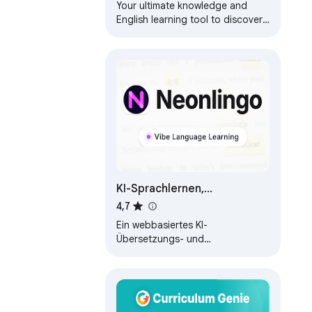
Your ultimate knowledge and
English learning tool to discover
the world and upskill yourself.
Translate video, websites and
PDF.
KI-Sprachlernen,
Übersetzung,
4,7
Wortmarkierung –
Ein webbasiertes KI-
NeonLingo
Übersetzungs- und
Sprachlern‑Plugin, das beim
schnellen Surfen auf
fremdsprachigen Seiten beim
Vokabellernen…