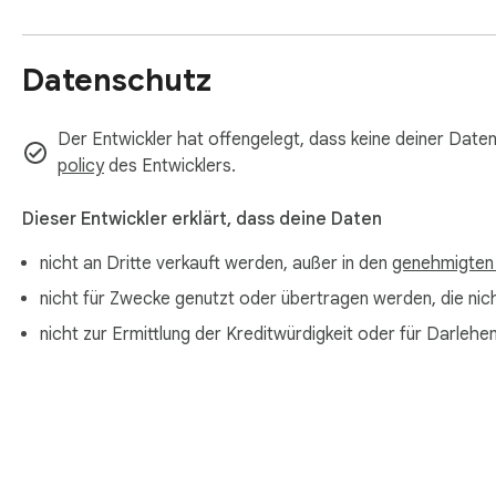
🔧 Wie geht's los?

Datenschutz
1. Installieren Sie die Erweiterung und klicken Sie auf das Symb
2. Konfigurieren Sie in den Einstellungen Ihre lokale Ollama-
3. Markieren Sie Wörter auf Webseiten und genießen Sie das 
Der Entwickler hat offengelegt, dass keine deiner Date
policy
des Entwicklers.
Dieser Entwickler erklärt, dass deine Daten
nicht an Dritte verkauft werden, außer in den
genehmigten
nicht für Zwecke genutzt oder übertragen werden, die nicht
nicht zur Ermittlung der Kreditwürdigkeit oder für Darl