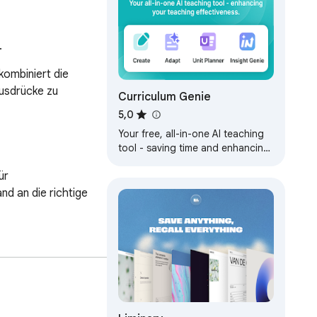
.
ombiniert die 
usdrücke zu 
Curriculum Genie
5,0
Your free, all-in-one AI teaching
tool - saving time and enhancing
your teaching effectiveness.
r 
 an die richtige 
rhalten – präziser 
 Sie können Fragen 