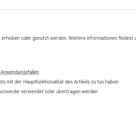
ol.

Adresse oder Ihren Cloud-API-Schlüssel.

immersive Leseerlebnis mit KI.
n erhoben oder genutzt werden. Weitere Informationen findest 
 Anwendungsfällen
s mit der Hauptfunktionalität des Artikels zu tun haben
ehenszwecke verwendet oder übertragen werden