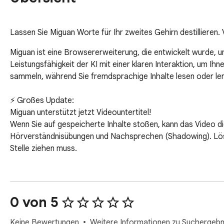
Lassen Sie Miguan Worte für Ihr zweites Gehirn destillieren
Miguan ist eine Browsererweiterung, die entwickelt wurde, u
Leistungsfähigkeit der KI mit einer klaren Interaktion, um I
sammeln, während Sie fremdsprachige Inhalte lesen oder ler
⚡️ Großes Update:

Miguan unterstützt jetzt Videountertitel!

Wenn Sie auf gespeicherte Inhalte stoßen, kann das Video die
Hörverständnisübungen und Nachsprechen (Shadowing). Löst 
Stelle ziehen muss.

✨ Kernfunktionen:

1. Markieren Sie ein Wort oder einen Satz auf einer beliebig
0 von 5
und kontextuell natürlicher.

2. Klicken Sie auf das Symbol, um die Seitenleiste zu öffnen, 
Keine Bewertungen
Weitere Informationen zu Suchergebn