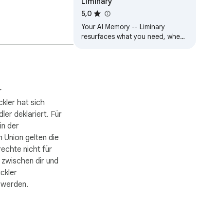
Liminary
5,0
Your AI Memory -- Liminary
resurfaces what you need, when
you need it. It's all in one tool for
all your needs
gen. Der Kontext 
be- und Bilibili-
r
kler hat sich
 zu verknüpfen.

ler deklariert. Für
in der
 Union gelten die
echte nicht für
durchgängig die 
 zwischen dir und
ckler


 werden.