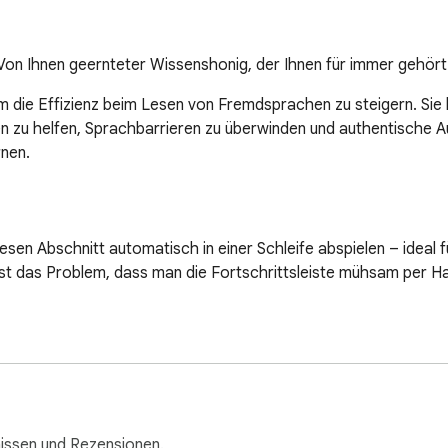
. Von Ihnen geernteter Wissenshonig, der Ihnen für immer gehört
m die Effizienz beim Lesen von Fremdsprachen zu steigern. Sie k
hnen zu helfen, Sprachbarrieren zu überwinden und authentische A
nen.

sen Abschnitt automatisch in einer Schleife abspielen – ideal fü
das Problem, dass man die Fortschrittsleiste mühsam per Hand
en Webseite, um eine KI-gestützte, hochwertige Übersetzung zu e
und chatten Sie mit der KI, ohne die aktuelle Seite zu verlassen.
issen und Rezensionen.