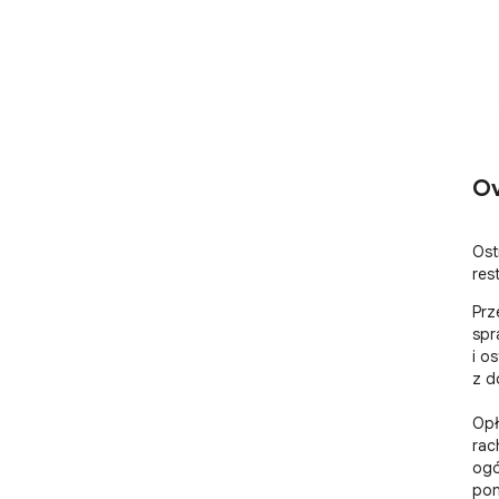
Ov
Ost
res
Prz
spr
i o
z d
Opł
rac
ogó
pon