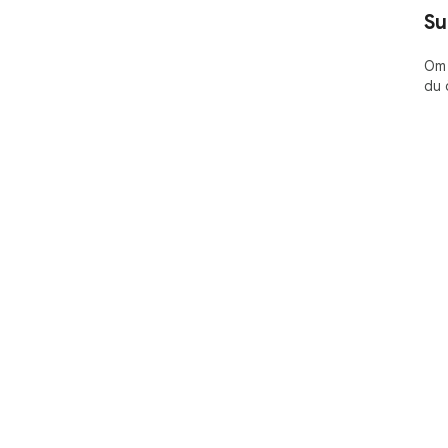
Su
Om 
du 