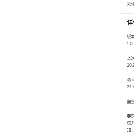
无
详
版
1.0
上
20
语
24
举
非
该
知