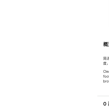
概
简洁
度
Cle
foc
bro
0