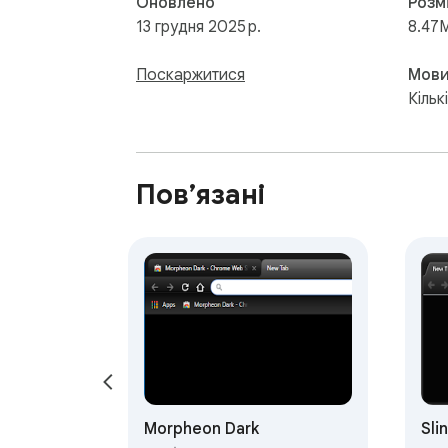
Оновлено
Розм
13 грудня 2025 р.
8.47
Поскаржитися
Мов
Кільк
Пов’язані
Morpheon Dark
Sli