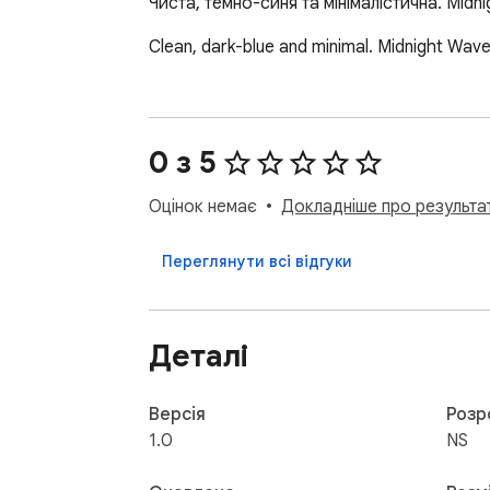
Чиста, темно-синя та мінімалістична. Mid
Clean, dark-blue and minimal. Midnight Wav
0 з 5
Оцінок немає
Докладніше про результат
Переглянути всі відгуки
Деталі
Версія
Розр
1.0
NS