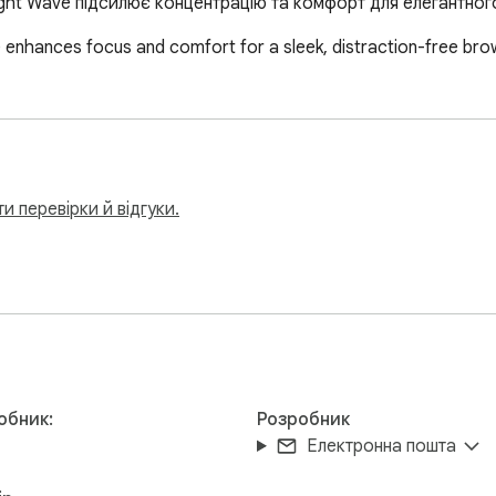
night Wave підсилює концентрацію та комфорт для елегантног
e enhances focus and comfort for a sleek, distraction-free bro
и перевірки й відгуки.
обник:
Розробник
Електронна пошта