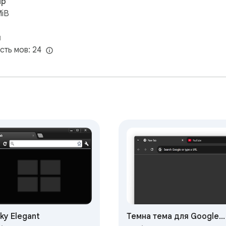
ір
MiB
и
ість мов: 24
nky Elegant
Темна тема для Google