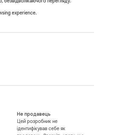
о, безвідволікаючого перегляду.
wsing experience.
Не продавець
Цей розробник не
ідентифікував себе як