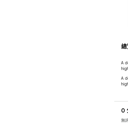
總
A d
high
A d
high
0 
無