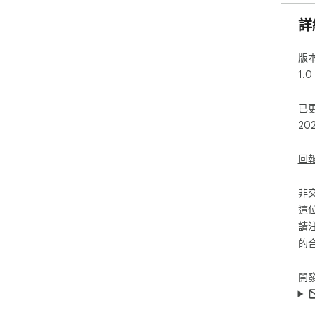
詳
版
1.0
已
20
回
非
這
請
的
開