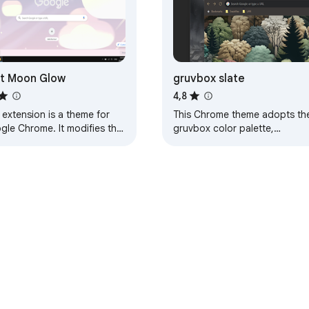
t Moon Glow
gruvbox slate
4,8
 extension is a theme for
This Chrome theme adopts th
gle Chrome. It modifies the
gruvbox color palette,
k of your browser, and
designed for dark mode.
ing else. This particular
Details: It includes a tile-able
e will…
background suitable…
Painel de Controle do desenvolvedor
Política de Privacidade