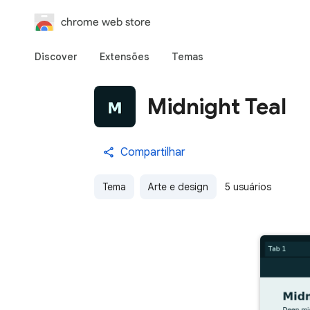
chrome web store
Discover
Extensões
Temas
Midnight Teal
Compartilhar
Tema
Arte e design
5 usuários