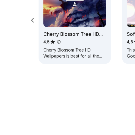
Cherry Blossom Tree HD
Sof
Wallpapers Theme
4,5
4,8
Cherry Blossom Tree HD
This
Wallpapers is best for all the
Goo
users who love to set their
loo
theme to Cherry Blossom Tree
noth
wallpapers. HOW TO…
them
Sobre a Chrome Web Store