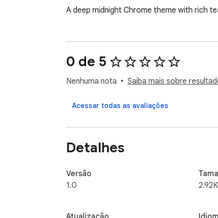
A deep midnight Chrome theme with rich teal
0 de 5
Nenhuma nota
Saiba mais sobre resultad
Acessar todas as avaliações
Detalhes
Versão
Tama
1.0
2.92K
Atualização
Idio