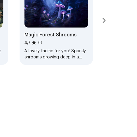
Magic Forest Shrooms
4,7
e
A lovely theme for you! Sparkly
shrooms growing deep in a
magic forest! Lots of peaceful
blues and purples help calm
your mind as…
Termos de Serviço
Ajuda