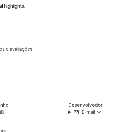
 highlights.
os e avaliações.
nho
Desenvolvedor
iB
E-mail
mas