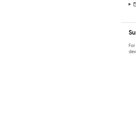
Su
For
dev