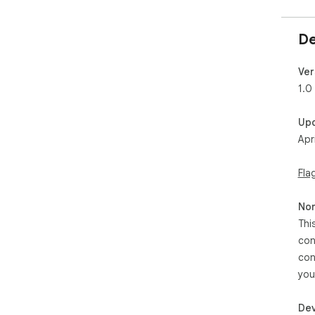
De
Ver
1.0
Up
Apr
Fla
Non
Thi
con
con
you
Dev