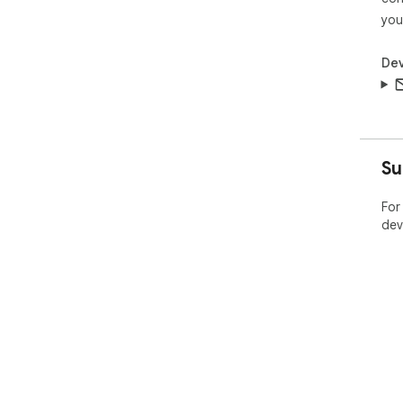
you
Dev
Su
For
dev