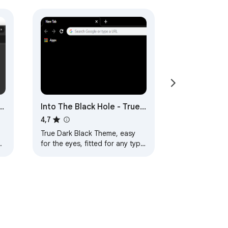
Into The Black Hole - True
Amoled Black Theme
4,7
u
True Dark Black Theme, easy
.
for the eyes, fitted for any type
of display, but especially for
Amoled screens