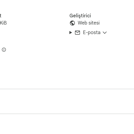
t
Geliştirici
KiB
Web sitesi
E-posta