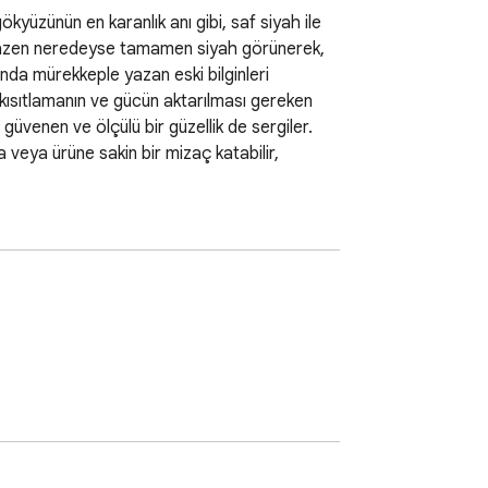
ökyüzünün en karanlık anı gibi, saf siyah ile 
a, bazen neredeyse tamamen siyah görünerek, 
ında mürekkeple yazan eski bilginleri 
, kısıtlamanın ve gücün aktarılması gereken 
venen ve ölçülü bir güzellik de sergiler. 
veya ürüne sakin bir mizaç katabilir, 