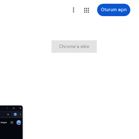
Oturum açın
Chrome'a ekle