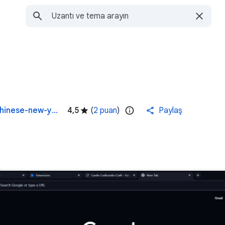
https://gamecss.com/en/game/ellie-chinese-new-year-celebration
4,5
(
2 puan
)
Paylaş