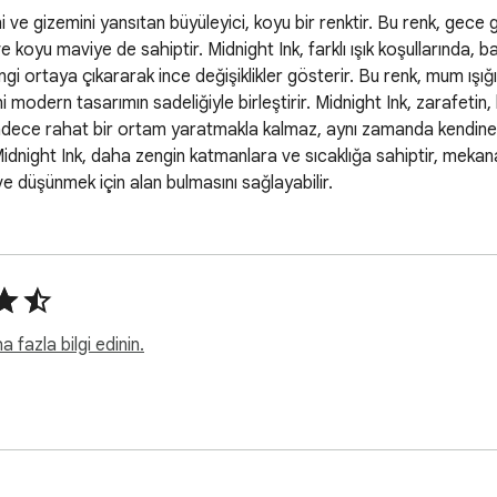
ni ve gizemini yansıtan büyüleyici, koyu bir renktir. Bu renk, gece g
ve koyu maviye de sahiptir. Midnight Ink, farklı ışık koşullarınd
ngi ortaya çıkararak ince değişiklikler gösterir. Bu renk, mum ışığ
i modern tasarımın sadeliğiyle birleştirir. Midnight Ink, zarafetin
 Sadece rahat bir ortam yaratmakla kalmaz, aynı zamanda kendine gü
idnight Ink, daha zengin katmanlara ve sıcaklığa sahiptir, mekana 
ve düşünmek için alan bulmasını sağlayabilir.
fazla bilgi edinin.