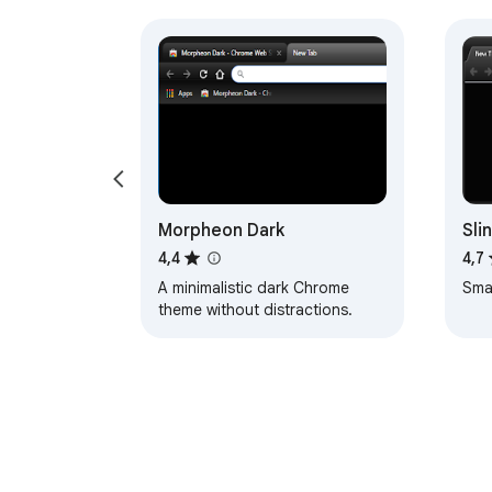
Morpheon Dark
Sli
4,4
4,7
A minimalistic dark Chrome
Smar
theme without distractions.