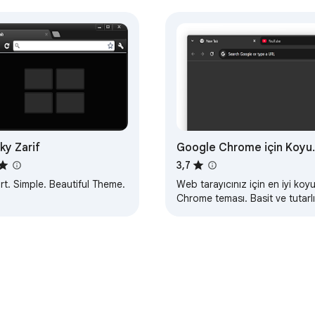
nky Zarif
Google Chrome için Koyu
Tema
3,7
t. Simple. Beautiful Theme.
Web tarayıcınız için en iyi koy
Chrome teması. Basit ve tutarlı