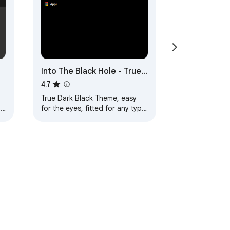
Into The Black Hole - True
Amoled Black Theme
4.7
True Dark Black Theme, easy
ละ
for the eyes, fitted for any type
of display, but especially for
Amoled screens
ในการให้บริการ
ความช่วยเหลือ