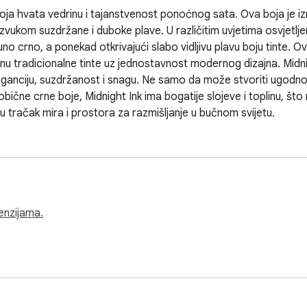
oja hvata vedrinu i tajanstvenost ponoćnog sata. Ova boja je iz
vukom suzdržane i duboke plave. U različitim uvjetima osvjetljen
 crno, a ponekad otkrivajući slabo vidljivu plavu boju tinte. Ov
binu tradicionalne tinte uz jednostavnost modernog dizajna. Midnigh
leganciju, suzdržanost i snagu. Ne samo da može stvoriti ugodno
obične crne boje, Midnight Ink ima bogatije slojeve i toplinu, 
u tračak mira i prostora za razmišljanje u bučnom svijetu.
cenzijama.