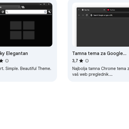
nky Elegantan
Tamna tema za Google
Chrome
3,7
t. Simple. Beautiful Theme.
Najbolja tamna Chrome tema 
vaš web preglednik.
Jednostavna je i koherentna.