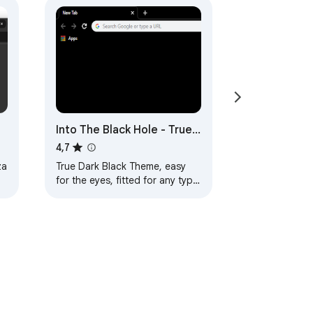
Into The Black Hole - True
Amoled Black Theme
4,7
za
True Dark Black Theme, easy
for the eyes, fitted for any type
of display, but especially for
Amoled screens