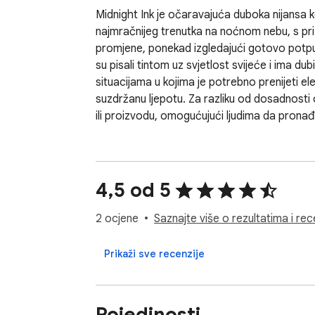
Midnight Ink je očaravajuća duboka nijansa k
najmračnijeg trenutka na noćnom nebu, s priz
promjene, ponekad izgledajući gotovo potpuno
su pisali tintom uz svjetlost svijeće i ima du
situacijama u kojima je potrebno prenijeti e
suzdržanu ljepotu. Za razliku od dosadnosti 
ili proizvodu, omogućujući ljudima da pronađ
4,5 od 5
2 ocjene
Saznajte više o rezultatima i re
Prikaži sve recenzije
Pojedinosti