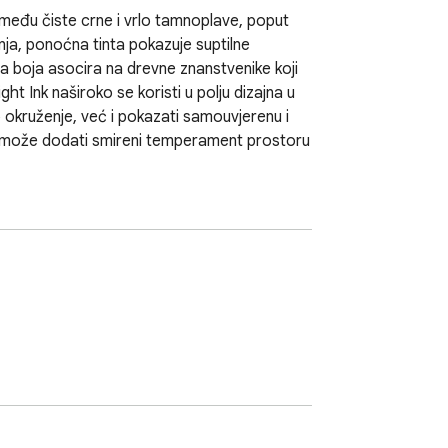
među čiste crne i vrlo tamnoplave, poput 
ja, ponoćna tinta pokazuje suptilne 
a boja asocira na drevne znanstvenike koji 
t Ink naširoko se koristi u polju dizajna u 
 okruženje, već i pokazati samouvjerenu i 
što može dodati smireni temperament prostoru 