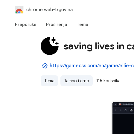
chrome web-trgovina
Preporuke
Proširenja
Teme
saving lives in c
Tema
Tamno i crno
115 korisnika