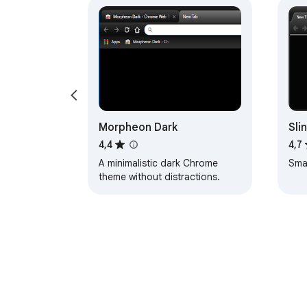
Morpheon Dark
Sli
4,4
4,7
A minimalistic dark Chrome
Smar
theme without distractions.