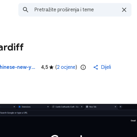
ardiff
https://gamecss.com/en/game/ellie-chinese-new-year-celebration
4,5
(
2 ocjene
)
Dijeli