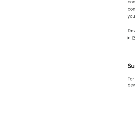
con
con
you
Dev
Su
For
dev