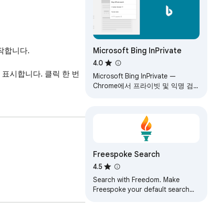
Microsoft Bing InPrivate
작합니다.

4.0
 표시합니다. 클릭 한 번
Microsoft Bing InPrivate —
Chrome에서 프라이빗 및 익명 검
색.
Freespoke Search
4.5
Search with Freedom. Make
Freespoke your default search
engine.