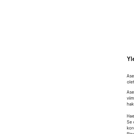
Yl
Ase
ole
Ase
viim
haku
Hae
Se 
kor