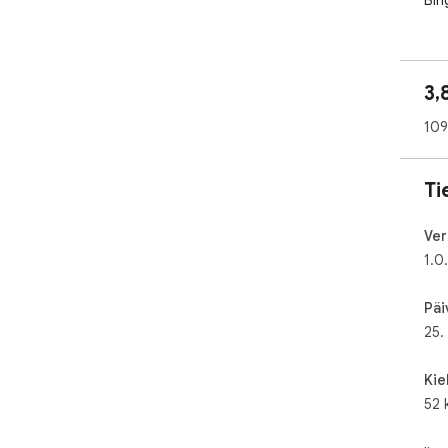
Bin
3,
109
Ti
Ver
1.0
Päi
25.
Kie
52 k