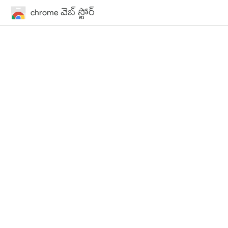
chrome వెబ్ స్టోర్