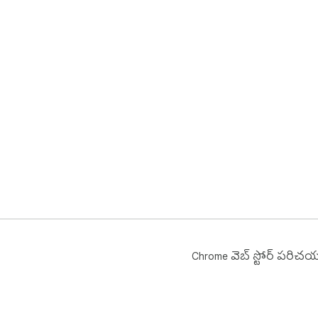
Chrome వెబ్ స్టోర్ పరిచ