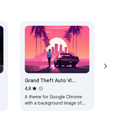
Grand Theft Auto VI
Browser Theme
4,8
A theme for Google Chrome
with a background image of
Grand Theft Auto VI. The theme
is presented in red colors. The
size is…