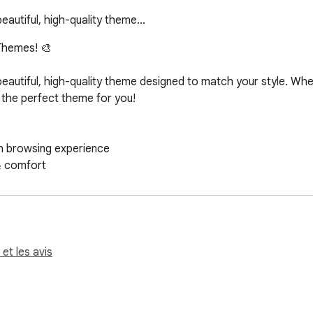
autiful, high-quality theme…
Themes! 🎨

utiful, high-quality theme designed to match your style. Wheth
the perfect theme for you!

 browsing experience

& comfort

s UI

new look today! 🎭
 et les avis