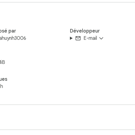
osé par
Développeur
ahuynh3006
E-mail
MiB
ues
sh