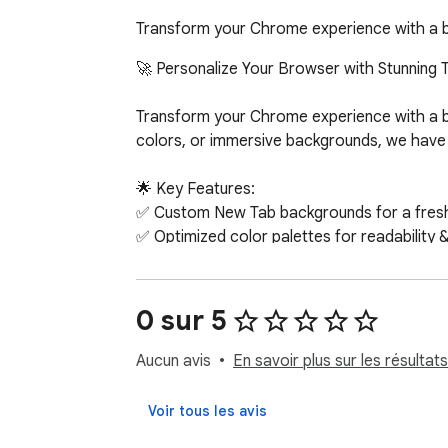
Transform your Chrome experience with a be
🚀 Personalize Your Browser with Stunning 
Transform your Chrome experience with a bea
colors, or immersive backgrounds, we have 
🌟 Key Features:

✅ Custom New Tab backgrounds for a fresh
✅ Optimized color palettes for readability 
✅ Seamless design integration with Chrome’
✅ Lightweight & performance-friendly

0 sur 5
✨ Browse, install, and give your browser a 
Aucun avis
En savoir plus sur les résultats
Voir tous les avis