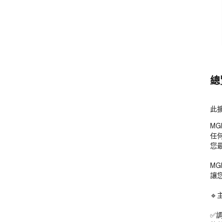
總
此
MG
任
您
MG
讓
🔹
✅