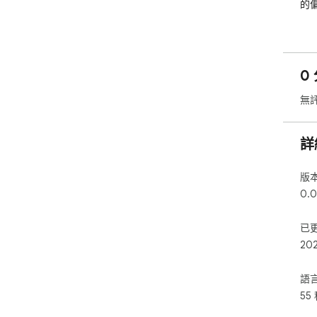
的偏
✅
有完
0 
✅
的
無
✅
詳
使用
以
版
❗
0.0
或
已
20
語
55