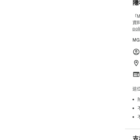
隱
「M
資
pol
MG
這
支