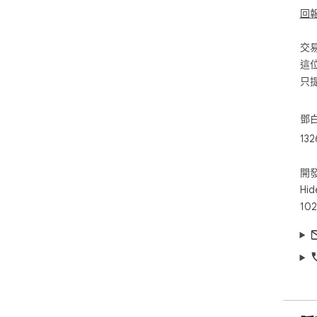
回
交
這
只
鄧
132
開
Hid
102