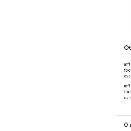
О
mff
foc
eve
mff
foc
eve
0 