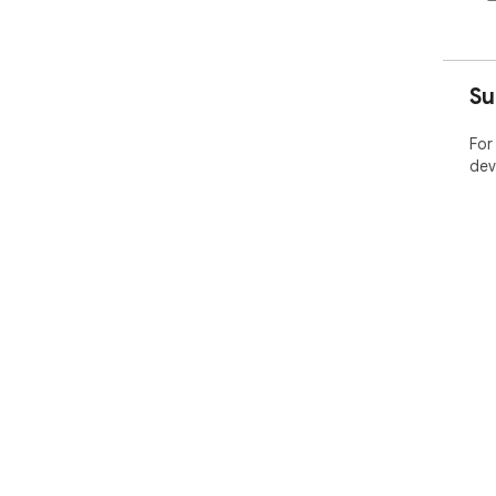
Su
For
dev