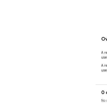
Ov
A r
use
A r
use
0 
No 