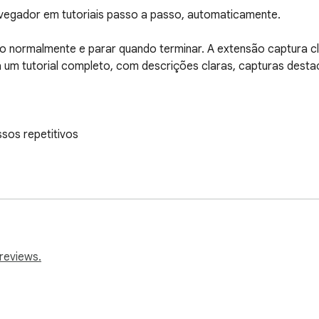
egador em tutoriais passo a passo, automaticamente.

o normalmente e parar quando terminar. A extensão captura cl
 um tutorial completo, com descrições claras, capturas dest
os repetitivos

lientes

nualmente

avação

reviews.
ão é capturada com screenshot

ntes de enviar

automaticamente
