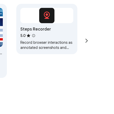
Steps Recorder
5.0
Record browser interactions as
annotated screenshots and
n
export as reports
g
s