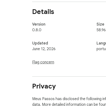
5. Compartilhe via link público ou exporte

Details
▸ RECURSOS

• Captura inteligente de cliques, formulário
• Highlights visuais sobre o elemento clicad
Version
Size
• Geração automática de texto explicativo v
0.8.0
58.96
• Preview antes de enviar, com opção de d
• Compartilhamento por link, sem login para 
Updated
Lang
• Organização por departamentos e tags

June 12, 2026
portu
▸ PRIVACIDADE

Flag concern
Suas gravações ficam na sua conta. Nada é
Privacy
Meus Passos has disclosed the following in
data. More detailed information can be fou