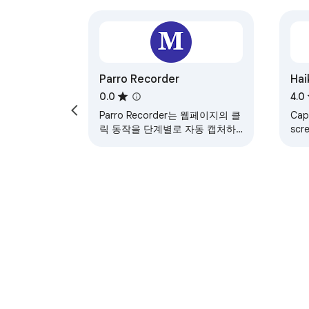
Parro Recorder
Hai
0.0
4.0
Parro Recorder는 웹페이지의 클
Cap
릭 동작을 단계별로 자동 캡처하
scr
여 매뉴얼·가이드 문서를 손쉽게
act
만들어주는 스크린샷 레코더입니
다.