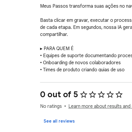
Meus Passos transforma suas ações no nav
Basta clicar em gravar, executar o process
de cada etapa. Em segundos, nossa IA gera
compartilhar.

▸ PARA QUEM É

• Equipes de suporte documentando process
• Onboarding de novos colaboradores

• Times de produto criando guias de uso

• Freelancers entregando entregáveis para c
• Quem cansou de gravar vídeo e editar ma
0 out of 5
▸ COMO FUNCIONA

1. Clique no ícone da extensão e inicie a gr
No ratings
Learn more about results and 
2. Execute a tarefa normalmente. Cada aç
3. Pare quando terminar e revise o preview a
See all reviews
4. A IA gera título, descrição e instruções 