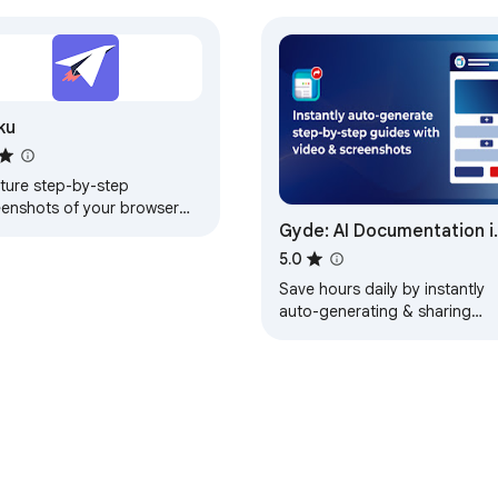
ku
ture step-by-step
eenshots of your browser
Gyde: AI Documentation i
ions
Video & Screenshots
5.0
Save hours daily by instantly
auto-generating & sharing
step-by-step guides, ensurin
everyone masters any proces
quickly & easily.