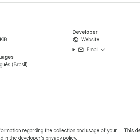
s e navegação

o em cada print

Developer
ia IA

KiB
Website
escartar gravações com erro

Email
quem visualiza

uages
guês (Brasil)
 capturado fora da janela em que você ativou. Você decide o q
formation regarding the collection and usage of your
This d
nd in the developer's
privacy policy
.