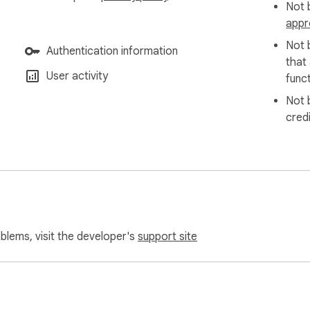
Not b
appr
Not 
Authentication information
that
User activity
funct
Not 
cred
oblems, visit the developer's
support site