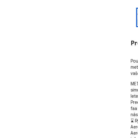
Pr
Pou
met
vaš
MET
sim
let
Pre
faa
nás
⌛ R
Aer
Aer