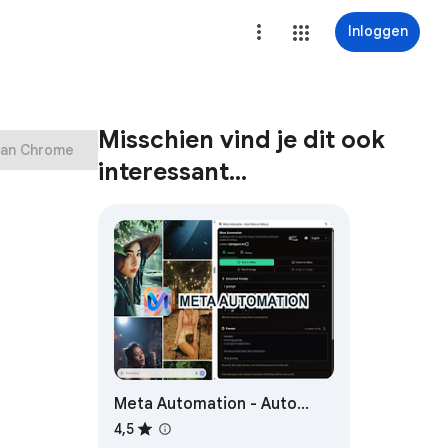
Inloggen
Misschien vind je dit ook
aan Chrome
interessant…
Meta Automation - Auto
Meta on Meta.ai
4,5