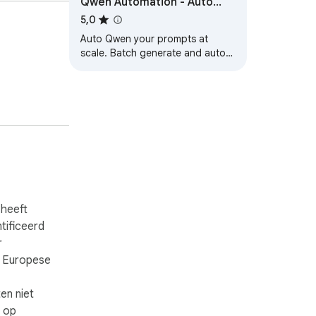
Qwen Automation - Auto
Qwen on Qwen.ai
5,0
Auto Qwen your prompts at
scale. Batch generate and auto-
download videos and images on
chat.qwen.ai.
 heeft
ntificeerd
r
e Europese
en niet
n op