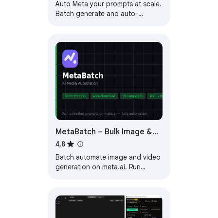
Auto Meta your prompts at scale.
Batch generate and auto-
download videos and images on
meta.ai.
MetaBatch – Bulk Image &
Video Generator for Meta AI
4,8
Batch automate image and video
generation on meta.ai. Run
multiple prompts, auto-download
results.