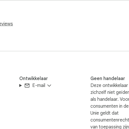
 en tareas 

reviews
ribes nada, 

agen por imagen

nción manual

ai

ena 

Ontwikkelaar
Geen handelaar
E-mail
Deze ontwikkelaar
zichzelf niet geïde
als handelaar. Voo
consumenten in d
Unie geldt dat
consumentenrecht
van toepassing zij