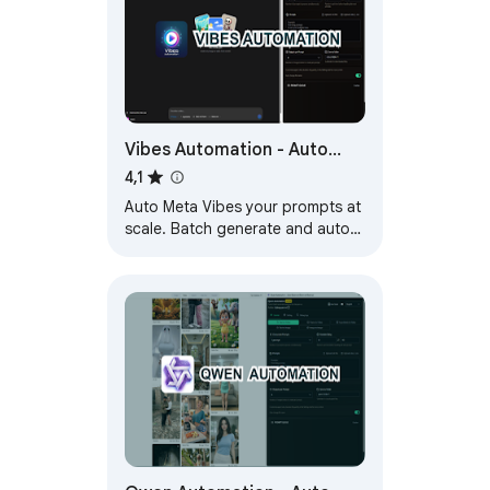
Vibes Automation - Auto
Meta Vibes on Vibes.ai
4,1
Auto Meta Vibes your prompts at
scale. Batch generate and auto-
download videos and images on
vibes.ai.