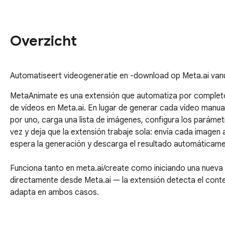
Overzicht
Automatiseert videogeneratie en -download op Meta.ai vanui
MetaAnimate es una extensión que automatiza por completo 
de vídeos en Meta.ai. En lugar de generar cada vídeo manua
por uno, carga una lista de imágenes, configura los parámetr
vez y deja que la extensión trabaje sola: envía cada imagen a 
espera la generación y descarga el resultado automáticamen
Funciona tanto en meta.ai/create como iniciando una nueva 
directamente desde Meta.ai — la extensión detecta el contex
adapta en ambos casos.

Ideal para creadores de contenido, diseñadores y cualquier 