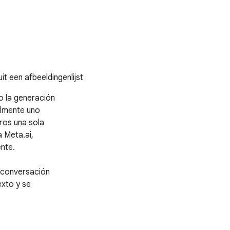
t een afbeeldingenlijst
la generación 

lmente uno 

os una sola 

Meta.ai, 

te.

conversación 

to y se 

persona que 
