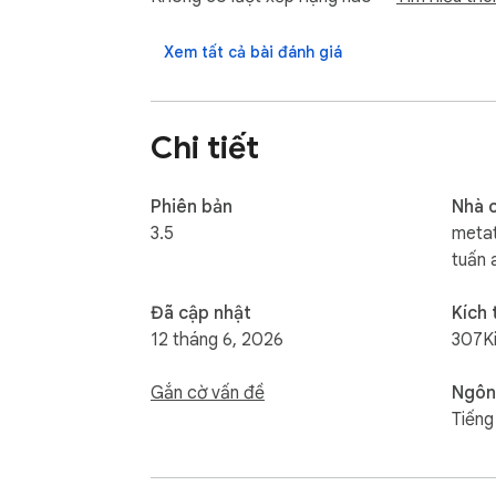
An toàn & Bảo mật: Tiện ích hoạt động trực 
Xem tất cả bài đánh giá
Tối ưu hóa quy trình làm việc của bạn ngay 
English Description: Ads Check metatool.vn
Chi tiết
instantly. Safe, fast, and essential for prof
Phiên bản
Nhà 
3.5
metat
tuấn 
Đã cập nhật
Kích
12 tháng 6, 2026
307K
Gắn cờ vấn đề
Ngôn
Tiếng