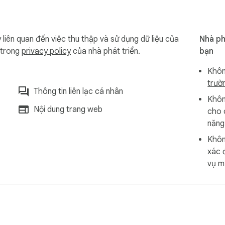
liên quan đến việc thu thập và sử dụng dữ liệu của
Nhà ph
 trong
privacy policy
của nhà phát triển.
bạn
Khôn
trườ
Thông tin liên lạc cá nhân
Khôn
Nội dung trang web
cho 
năng
Khôn
xác 
vụ m