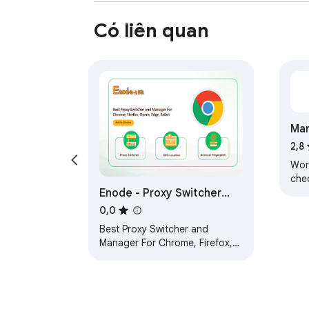
Có liên quan
Man
2,8
Work
che
Enode - Proxy Switcher
ful
ear
and Manager
0,0
Best Proxy Switcher and
Manager For Chrome, Firefox,
Opera, Edge, Safari