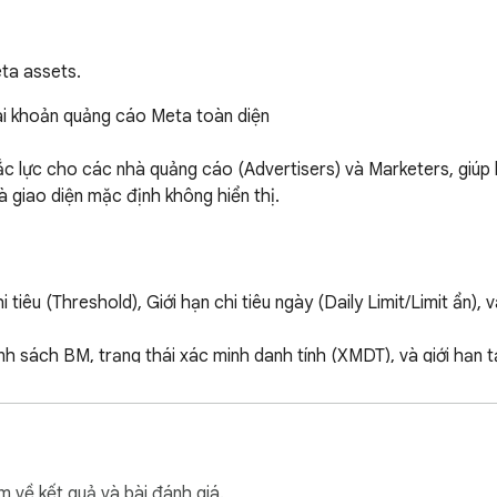
ta assets.
ài khoản quảng cáo Meta toàn diện

c lực cho các nhà quảng cáo (Advertisers) và Marketers, giúp b
giao diện mặc định không hiển thị.

êu (Threshold), Giới hạn chi tiêu ngày (Daily Limit/Limit ẩn), và
h sách BM, trạng thái xác minh danh tính (XMDT), và giới hạn tạ
tài khoản Live, Die, Nợ, hoặc bị hạn chế quảng cáo.

hiều lần, thông tin hiển thị trực quan ngay trên bảng điều khiển.

m về kết quả và bài đánh giá.