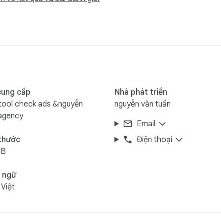
tiếp trên trình duyệt của bạn, không lưu trữ token hay thông tin
hôm nay với Meta Tool Pro!

 helps advertisers check hidden ad account details, manage Bus
essional marketers.
cung cấp
Nhà phát triển
ool check ads &nguyễn
nguyễn văn tuấn
agency
Email
 thước
Điện thoại
iB
 ngữ
 Việt