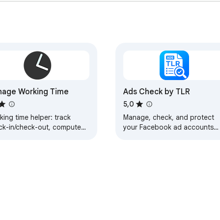
age Working Time
Ads Check by TLR
5,0
ing time helper: track
Manage, check, and protect
ck-in/check-out, compute
your Facebook ad accounts
l-day hours, and summarize
with Ads Check by TLR.
ly-leave days. ⏰📊