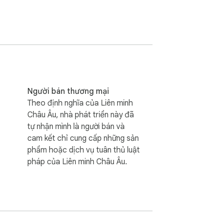
 nhạy cảm của người dùng ra bên ngoài.

iness Managers, and view spending limits 
Người bán thương mại
Theo định nghĩa của Liên minh
Châu Âu, nhà phát triển này đã
tự nhận mình là người bán và
cam kết chỉ cung cấp những sản
phẩm hoặc dịch vụ tuân thủ luật
pháp của Liên minh Châu Âu.