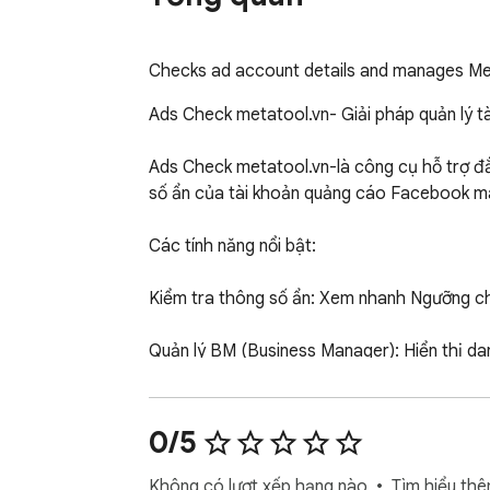
Checks ad account details and manages Me
Ads Check metatool.vn- Giải pháp quản lý t
Ads Check metatool.vn-là công cụ hỗ trợ đắ
số ẩn của tài khoản quảng cáo Facebook mà 
Các tính năng nổi bật:

Kiểm tra thông số ẩn: Xem nhanh Ngưỡng chi ti
Quản lý BM (Business Manager): Hiển thị dan
Check Trạng thái tài khoản: Phân loại nhanh 
0/5
Tiết kiệm thời gian: Không cần tải lại trang n
Không có lượt xếp hạng nào
Tìm hiểu thê