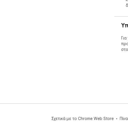
for
δ
🚀F
We 
Υπ
sug
hes
Για
off
προ
στο
Sup
You
bro
Σχετικά με το Chrome Web Store
Πίν