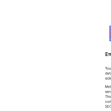
Ε
You
det
sid
Met
ser
Thi
con
SEO