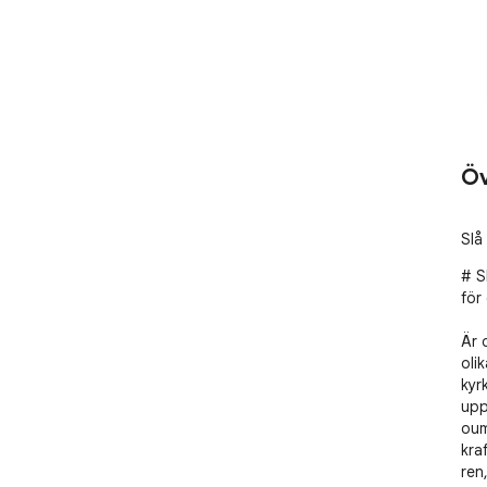
Öv
Slå
# Sl
för 
Är d
oli
kyr
uppg
oum
kra
ren