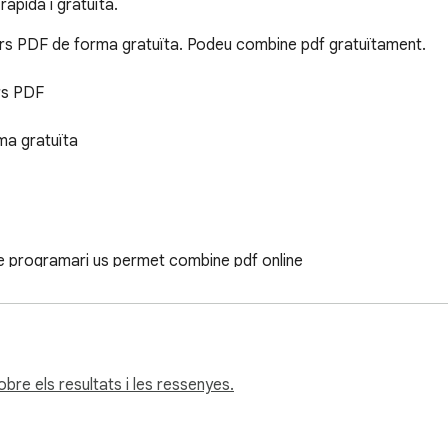
àpida i gratuïta.
ers PDF de forma gratuïta. Podeu combine pdf gratuïtament.

rs PDF

ma gratuïta

tre programari us permet combine pdf online

na els vostres fitxers PDF.

tilitzeu aquest programari gratuït de fusió de PDF. Comenceu a c
re els resultats i les ressenyes.
pte que aquesta extensió NO la fa Google i la fa un equip de 
taris.
