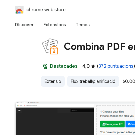
chrome web store
Discover
Extensions
Temes
Combina PDF en
Destacades
4,0
(
372 puntuacions
)
Extensió
Flux treball/planificació
60.00