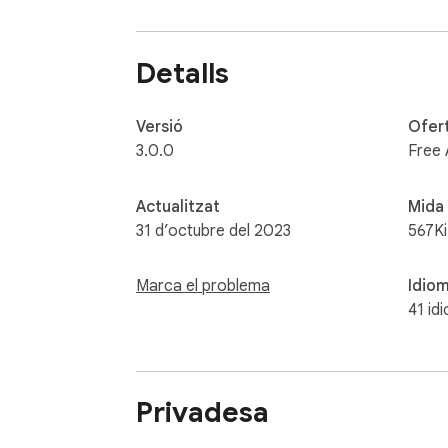
Google no recolza ni patrocina aquesta exten
Detalls
Versió
Ofer
3.0.0
Free
Actualitzat
Mida
31 d’octubre del 2023
567K
Marca el problema
Idio
41 id
Privadesa