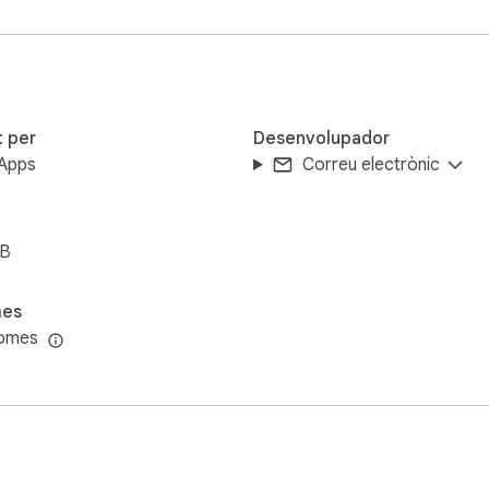
sió de Chrome. Fusionar PDF no és propietat de, no té llicència
t per
Desenvolupador
 Apps
Correu electrònic
iB
mes
iomes