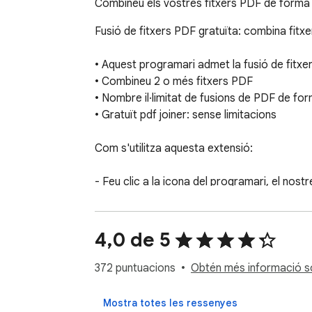
Combineu els vostres fitxers PDF de forma r
Fusió de fitxers PDF gratuïta: combina fitx
• Aquest programari admet la fusió de fitxe
• Combineu 2 o més fitxers PDF

• Nombre il·limitat de fusions de PDF de for
• Gratuït pdf joiner: sense limitacions

Com s'utilitza aquesta extensió:

- Feu clic a la icona del programari, el nos
- Trieu fitxers PDF que vulgueu combinar,

- Espereu mentre el nostre programari combi
4,0 de 5
Aquest servei és 100% gratuït, si us plau, u
372 puntuacions
Obtén més informació sob
Exempció de responsabilitat: tingueu en com
d'autor pertanyen als seus respectius propie
Mostra totes les ressenyes