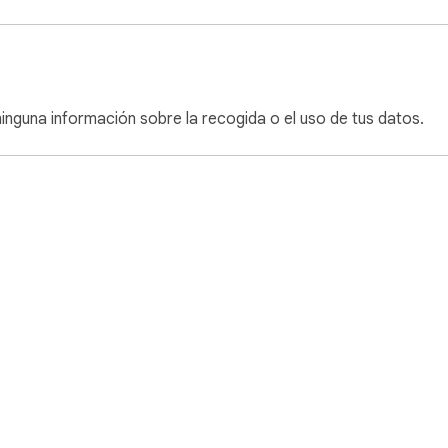
inguna información sobre la recogida o el uso de tus datos.
Store
Panel para desarrolladores
Política de Privacidad
Térmi