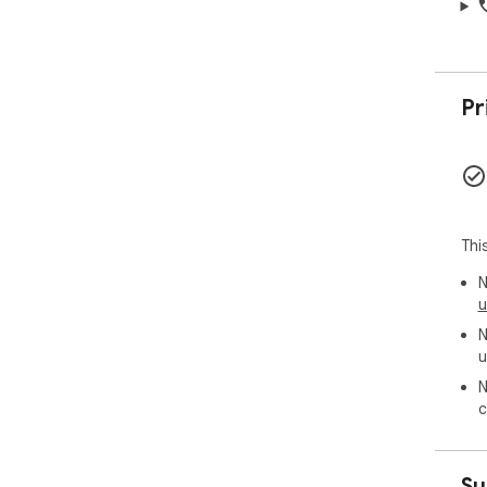
クチ
ク
A
信
けで
Pr
導入
作
ク
成し
ロ
Thi
ー
店
N
低
u
て
N
謝
u
を守
Ho
N
c
Ent
po
に
Su