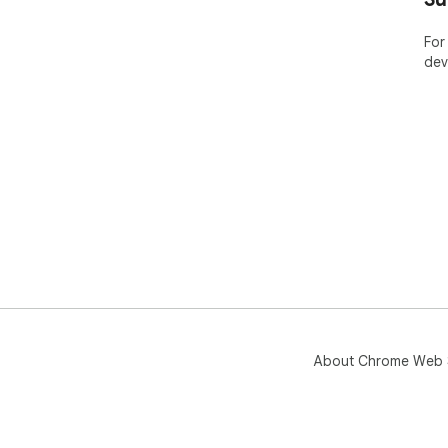
化さ
Sup
inf
For
dev
About Chrome Web 