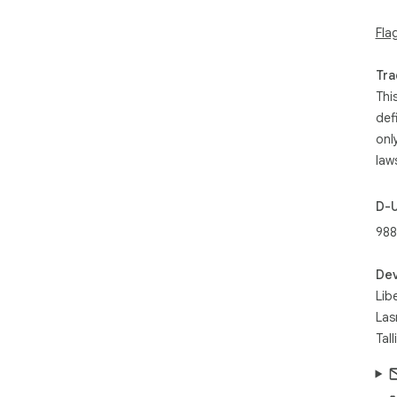
visib
Fla
Rep
leg
com
Tra
[日
Thi
ーカ
def
onl
ME
舗
law
Go
コ
D-
G
98
舗
が
Dev
は非
Lib
ッ
Las
圧倒
Tal
G
開き