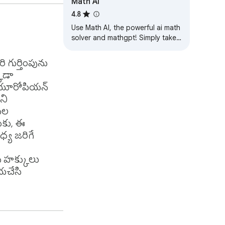
Math AI
4.8
Use Math AI, the powerful ai math
solver and mathgpt! Simply take
a screenshot and solve any math
question step-by-step!
ి గుర్తింపును
్కడా
. యూరోపియన్
ని
ుల
కు, ఈ
్ని 
్య జరిగే
థ్యాలను 
 హక్కులు
యచేసి