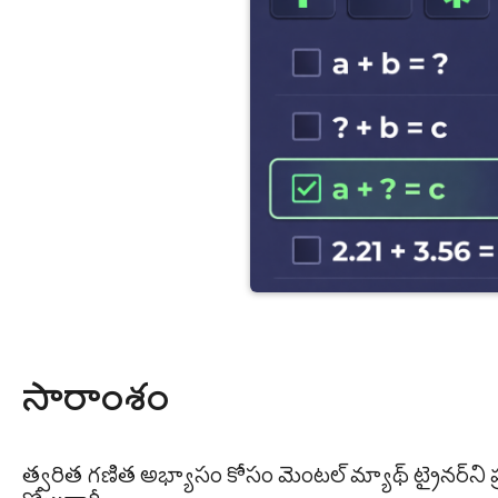
సారాంశం
త్వరిత గణిత అభ్యాసం కోసం మెంటల్ మ్యాథ్ ట్రైనర్‌ని ప్రయత్నించండి. శిక్షణా కసరత్తులతో కూడిన మానసిక అంకగణిత అనువర్తనం 