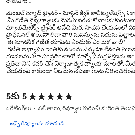
రోజువారీ…
మెంటల్ మ్యాథ్ ట్రైనర్ - మాస్టర్ క్విక్ కాలిక్యులేషన్స్ &a
 మీ గణిత నైపుణ్యాలను మెరుగుపరచుకోవాలనుకుంటున్నారా మరియు గణనలలో వేగంగా మారాలనుకుంటున్నారా? మెంటల్ 
మ్యాథమెటిక్స్ ట్రైనర్ అనేది మీరు సాధన చేయడంలో 
ప్రొఫెషనల్ అయినా లేదా వారి మనస్సును పదును పెట్టాలన
 ఈ మానసిక గణిత యాప్‌ను ఎందుకు ఎంచుకోవాలి?

 గణిత అభ్యాసం ఇంతకు ముందు ఎన్నడూ లేనంత సులభం లేదా ప్రభావవంతంగా ఉంది. మా ప్లాట్‌ఫామ్ మీరు సంఖ్యలు మరియు 
గణనలను ఎలా సంప్రదించాలో మార్చే సమగ్ర శిక్షణను అ
ప్రతిదానిని కవర్ చేసే నిర్మాణాత్మక వ్యాయామాలతో, మ
చేయడంపై కాకుండా నిజమైన నైపుణ్యాలను నిర్మించడంపై దృ
 ప్రతి స్థాయికి సమగ్ర కసరత్తులు ✨

 మా శిక్షణా కార్యక్రమంలో మీ సామర్థ్యాలను సవాలు చేయడానికి మరియు అభివృద్ధి చేయడానికి వివిధ రకాల డ్రిల్‌లు ఉన్నాయి:

 1️⃣ గణిత గుణకారాన్ని కసరత్తు చేస్తుంది - మాస్టర్ టైమ్స్ టేబుల్స్ మరియు సంక్లిష్ట సమస్యలు

5కు 5
 2️⃣ గణిత వ్యాయామాలు అదనంగా - ప్రగతిశీల సవాళ్లతో మీ నైపుణ్యాలను వేగవంతం చేయండి

 3️⃣ డ్రిల్స్ తీసివేత - మెరుపు-వేగవంతమైన సామర్థ్యాలను అభివృద్ధి చేయండి

4 రేటింగ్‌లు
ఫలితాలు, రివ్యూల గురించి మరింత తెలుస
 4️⃣ గణిత కసరత్తుల విభాగం - ఆత్మవిశ్వాసంతో సమస్యలను జయించండి

 5️⃣ డ్రిల్స్ గుణించడం - అధునాతన పద్ధతులు మరియు వ్యూహాలు

అన్ని రివ్యూలను చూడండి
 మీ చేతివేళ్ల వద్ద పరిష్కారాలు
