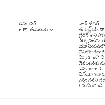
డెవలపర్
నాన్-ట్రేడర్
ఈమెయిల్‌
ఈ పబ్లిషర్, వార
ట్రేడర్ అని ఎక
పేర్కొనలేదు
యూనియన్‌లో
వినియోగదార
విషయంలో, మీ
వుతున్న విద్యార్థులు నిర్మాణాత్మక వేగవంతమైన అభ్యాసాన
డెవలపర్‌కు మధ
 పనిచేసే నిపుణులు వారు అభివృద్ధి చేసే శీఘ్ర గణిత సామర్
ఒప్పందాలకు
వినియోగదారు
వర్తించవని ద
గమనించండి.
చ్చే సవాలులా అనిపిస్తుంది. శుభ్రమైన ఇంటర్‌ఫేస్ మరియు 
ు నిజంగా ఎదురుచూసేలా చేస్తాయి.
