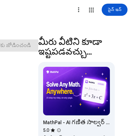
సైన్ ఇన్
మీరు వీటిని కూడా
కు జోడించండి
ఇష్టపడవచ్చు…
MathPal - AI గణిత సాల్వర్ &
ట్యూటర్
5.0