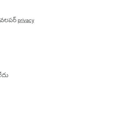
యపడుతుంది:

డెవలపర్
privacy
లేదు
 విజయాలను 
ియమాలు
సహాయం