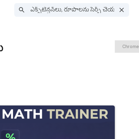
ు
Chrome