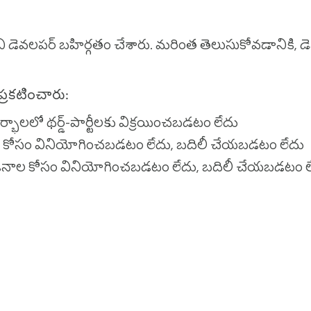
 తప్పకుండా అంకగణిత అభ్యాసం అభివృద్ధి చెందడానికి సహా
 డెవలపర్ బహిర్గతం చేశారు. మరింత తెలుసుకోవడానికి, 
్రకటించారు:
భాలలో థర్డ్-పార్టీలకు విక్రయించబడటం లేదు
ాల కోసం వినియోగించబడటం లేదు, బదిలీ చేయబడటం లేదు
ప్రయోజనాల కోసం వినియోగించబడటం లేదు, బదిలీ చేయబడటం 
యు మీరు మానసిక గణనలో నైపుణ్యం సాధించినప్పుడు మీ
్ పరిచయం
డెవలపర్ డ్యాష్‌బోర్డ్
గోప్యతా పాలసీ
సర్వీస్ న