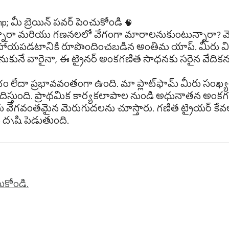
mp; మీ బ్రెయిన్ పవర్ పెంచుకోండి 🧠

సహాయపడటానికి రూపొందించబడిన అంతిమ యాప్. మీరు విద్య
ుకునే వారైనా, ఈ ట్రైనర్ అంకగణిత సాధనకు సరైన వేదికను 
ందిస్తుంది. ప్రాథమిక కార్యకలాపాల నుండి అధునాతన అంక
ీరు వేగవంతమైన మెరుగుదలను చూస్తారు. గణిత ట్రైయర్ కేవల
ష్టి పెడుతుంది.

ుకోండి.