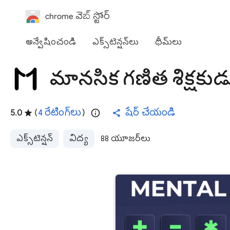
chrome వెబ్ స్టోర్
అన్వేషించండి
ఎక్స్‌టెన్షన్‌లు
థీమ్‌లు
మానసిక గణిత శిక్షకుడ
5.0
(
4 రేటింగ్‌లు
)
షేర్ చేయండి
ఎక్స్‌టెన్షన్‌
విద్య
88 యూజర్‌లు