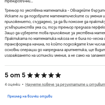
тренировъчни…
Треньор по умствена математика - Овладейте бързите 
Искате ли да подобрите математическите си умения и 
приложението, създадено, за да ви помогне да практику
усъвършенства ума си, този треньор предлага перфек
Защо да изберете това приложение за умствена матем
Практиката по математика никога не е била по-лесна
трансформира начина, по който подхождате към числа
основни операции до напреднала аритметика, ще видит
изграждането на истински умения, а не само на запаметя
Обширни упражнения за всеки ниво ✨  

Нашата тренировъчна програма включва разнообразни т
1️⃣ Упражнения по математика - Увладейте таблиците за
5 от 5
2️⃣ Упражнения по математика - Ускорете уменията си 
3️⃣ Упражнения по изваждане - Развийте светкавични сп
4 оценки
Научете повече за резултатите и отзивит
4️⃣ Упражнения по деление - Завладейте проблемите с ув
5️⃣ Упражнения по умножение - Напреднали техники и стр
Преглед на всички отзиви
Решения на върха на пръстите ви  
