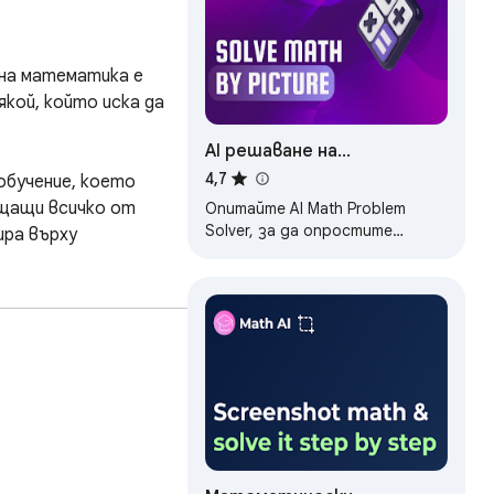
на математика е 
кой, който иска да 
AI решаване на
математически проблеми
4,7
бучение, което 
| AI for Math
щащи всичко от 
Опитайте AI Math Problem
Solver, за да опростите
ра върху 
математиката си. Просто си
представете математиката и
решавайте задачи!
собности:  
