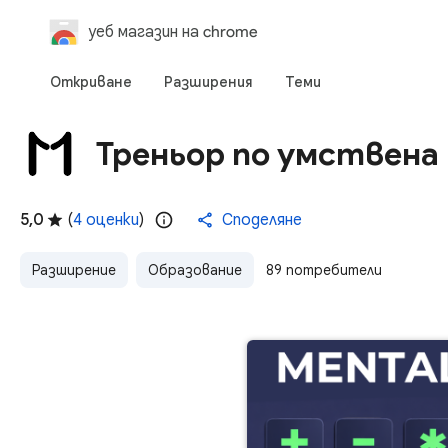
уеб магазин на chrome
Откриване
Разширения
Теми
Треньор по умствен
5,0
(
4 оценки
)
Споделяне
Разширение
Образование
89 потребители