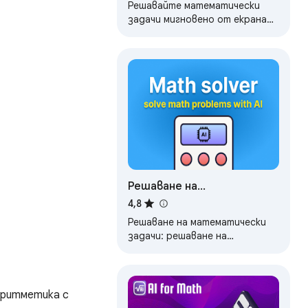
Решавайте математически
задачи мигновено от екрана
си. AI решения стъпка по
стъпка за алгебра, смятане,
геометрия и още.
Решаване на
математически задачи
4,8
Решаване на математически
задачи: решаване на
математически задачи и
приложение за решаване на
математика.
ритметика с 