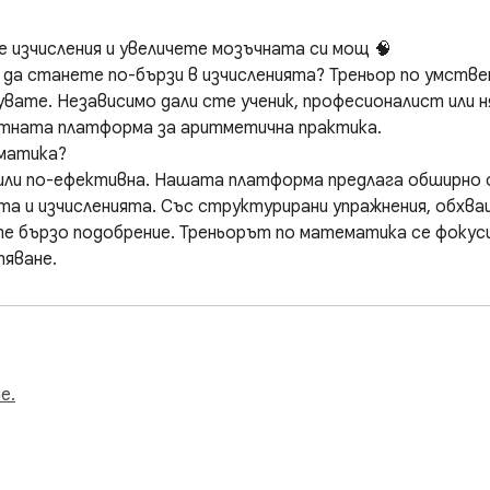
изчисления и увеличете мозъчната си мощ 🧠  

да станете по-бързи в изчисленията? Треньор по умстве
вате. Независимо дали сте ученик, професионалист или ня
тната платформа за аритметична практика.  

атика?  

 или по-ефективна. Нашата платформа предлага обширно о
та и изчисленията. Със структурирани упражнения, обхва
е бързо подобрение. Треньорът по математика се фокуси
ване.  

ипове упражнения, за да предизвика и развие вашите спо
 умножение и сложни задачи  

с прогресивни предизвикателства  

особности  

е.
ереност  

атегии  
