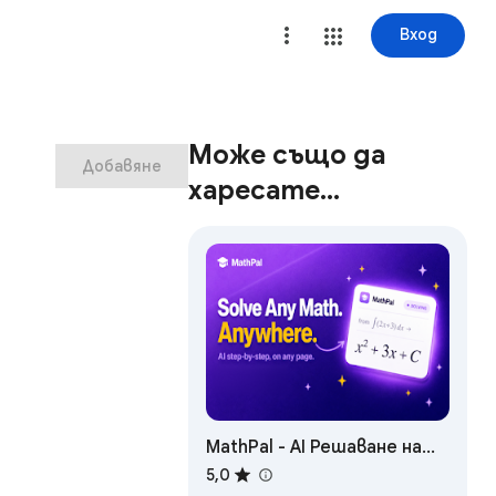
Вход
Може също да
Добавяне
харесате…
MathPal - AI Решаване на
Математика
5,0