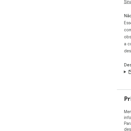
🔍 
Sin
con
Não
📤 
Ess
mov
com
obs
a c
des
Des
Pr
Mem
inf
Par
des