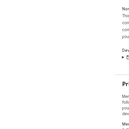
Non
Thi
con
con
you
Dev
Pr
Mem
fol
you
dev
Mem