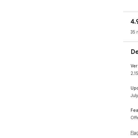
- 
bet
- 
4.
con
- 
35 
dat
- ☑️
tas
De
- 
dire
- 🔁
Ver
you
2.1
- 
act
Up
- 
Jul
ses
- 
foc
Fea
- 
Off
imp
Fla